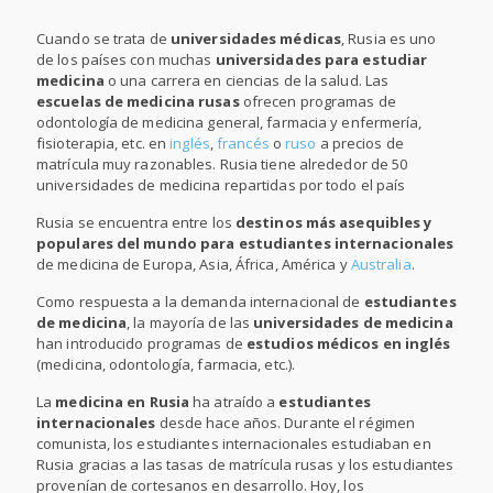
Cuando se trata de
universidades médicas
, Rusia es uno
de los países con muchas
universidades para estudiar
medicina
o una carrera en ciencias de la salud. Las
escuelas de medicina rusas
ofrecen programas de
odontología de medicina general, farmacia y enfermería,
fisioterapia, etc. en
inglés
,
francés
o
ruso
a precios de
matrícula muy razonables. Rusia tiene alrededor de 50
universidades de medicina repartidas por todo el país
Rusia se encuentra entre los
destinos más asequibles y
populares del mundo para estudiantes internacionales
de medicina de Europa, Asia, África, América y
Australia
.
Como respuesta a la demanda internacional de
estudiantes
de medicina
, la mayoría de las
universidades de medicina
han introducido programas de
estudios médicos en inglés
(medicina, odontología, farmacia, etc.).
La
medicina en Rusia
ha atraído a
estudiantes
internacionales
desde hace años. Durante el régimen
comunista, los estudiantes internacionales estudiaban en
Rusia gracias a las tasas de matrícula rusas y los estudiantes
provenían de cortesanos en desarrollo. Hoy, los