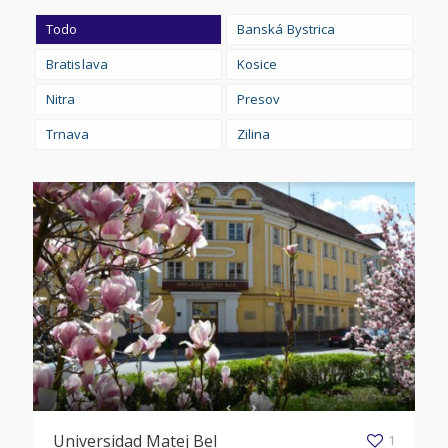
Todo
Banská Bystrica
Bratislava
Kosice
Nitra
Presov
Trnava
Zilina
Universidad Matej Bel
1