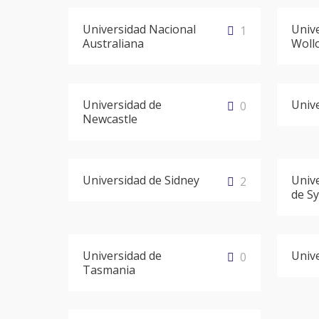
Universidad Nacional
Univ
1
Australiana
Woll
Universidad de
Univ
0
Newcastle
Universidad de Sidney
Univ
2
de S
Universidad de
Unive
0
Tasmania