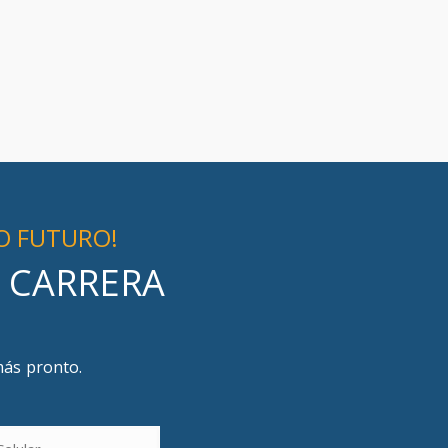
O FUTURO!
U CARRERA
más pronto.