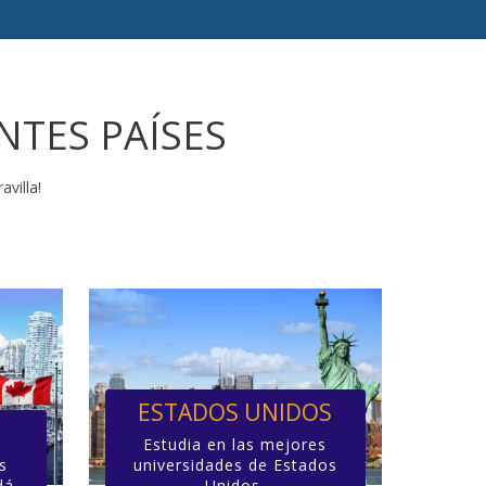
NTES PAÍSES
avilla!
ESTADOS UNIDOS
Estudia en las mejores
s
universidades de Estados
dá.
Unidos.