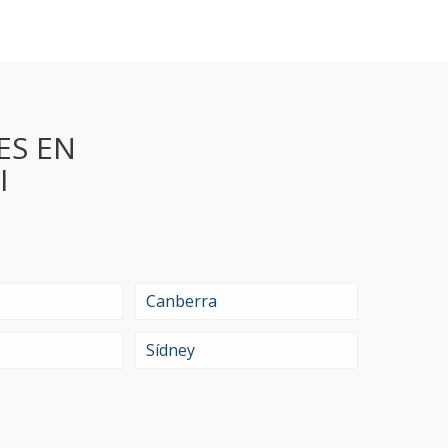
ES EN
I
Canberra
Sídney