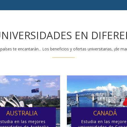
NIVERSIDADES EN DIFERE
países te encantarán... Los beneficios y ofertas universitarias, ¡de mar
AUSTRALIA
CANADÁ
Estudia en las mejores
Estudia en las mejore
versidades de Australia.
universidades de Cana