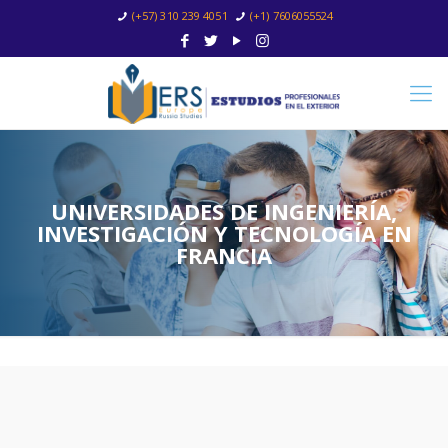
(+57) 310 239 4051
(+1) 7606055524
UNIVERSIDADES DE INGENIERÍA,
INVESTIGACIÓN Y TECNOLOGÍA EN
FRANCIA